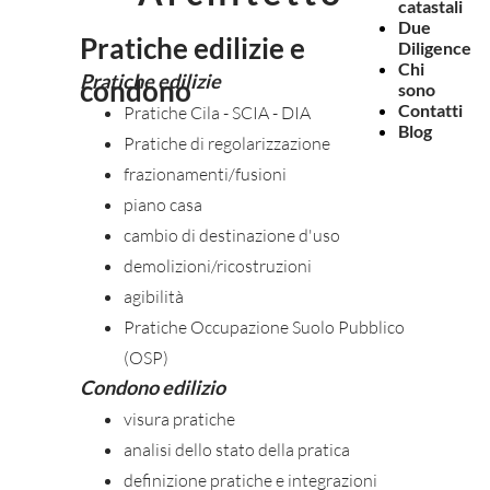
catastali
Due
Pratiche edilizie e
Diligence
Chi
Pratiche edilizie
condono
sono
Contatti
Pratiche Cila - SCIA - DIA
Blog
Pratiche di regolarizzazione
frazionamenti/fusioni
piano casa
cambio di destinazione d'uso
demolizioni/ricostruzioni
agibilità
Pratiche Occupazione Suolo Pubblico
(OSP)
Condono edilizio
visura pratiche
analisi dello stato della pratica
definizione pratiche e integrazioni