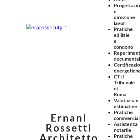
Progettazi
e
direzione
lavori
Pratiche
edilizie
e
condono
Reperimen
documenta
Certificazio
energetich
CTU
Tribunale
di
Roma
Valutazioni
estimative
Pratiche
Ernani
commercial
Assistenza
Rossetti
notarile
Architetto
Pratiche