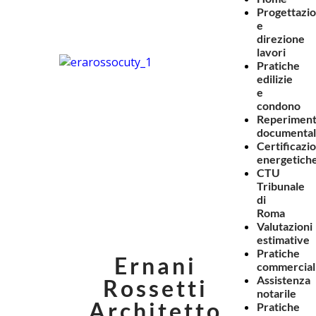
Progettazi
e
direzione
lavori
Pratiche
edilizie
e
condono
Reperimen
documenta
Certificazio
energetich
CTU
Tribunale
di
Roma
Valutazioni
estimative
Pratiche
Ernani
commercial
Assistenza
Rossetti
notarile
Architetto
Pratiche